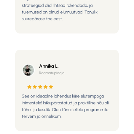
strateegiad olid lihtsad rakendada, ja
tulemused on olnud elumuutvad. Tänulik
suurepärase toe eest.
Annika L.
Raamatupidaja
See on ideaalne lahendus kiire elutempoga
inimestele! Isikupärastatud ja praktiline nõu oli
tõhus ja kasulik. Olen tänu sellele programmile
tervem ja õnnelikum.