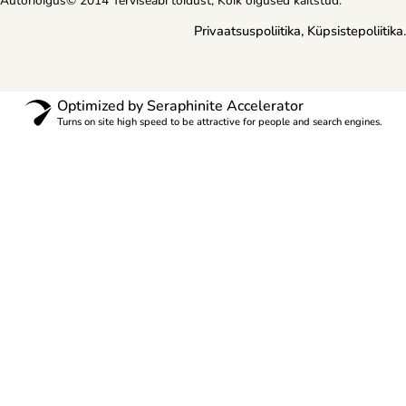
Autoriõigus© 2014 Terviseabi toidust, Kõik õigused kaitstud.
Privaatsuspoliitika
,
Küpsistepoliitika
.
Optimized by Seraphinite Accelerator
Turns on site high speed to be attractive for people and search engines.
Me kasutame küpsiseid, et isikupärastada meie veebisaiti ja
pakkumisi vastavalt teie huvidele ning mõõtmis ja