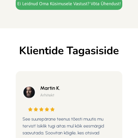
Ei Leidnud Oma Küsimusele Vastust? Võta Ühendust!
Klientide Tagasiside
Martin K.
Arhitekt
See suurepärane teenus tõesti muutis mu
tervist! Isiklik tugi aitas mul kõik eesmärgid
saavutada. Soovitan kõigile, kes otsivad