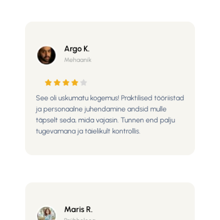
Argo K.
Mehaanik
See oli uskumatu kogemus! Praktilised tööriistad
ja personaalne juhendamine andsid mulle
täpselt seda, mida vajasin. Tunnen end palju
tugevamana ja täielikult kontrollis.
Maris R.
Psühholoog