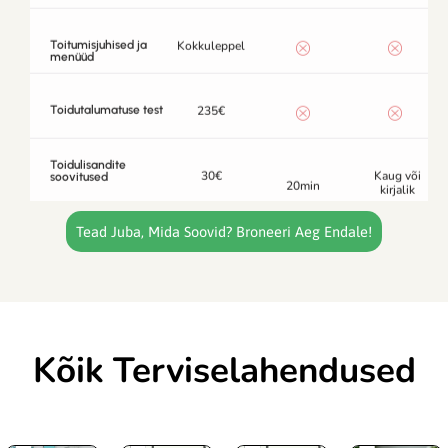
Toidutalumatuse test
235€
Toidulisandite
30€
Kaug või
soovitused
20min
kirjalik
Lisa: Nõustamise
15-30€
kirjalik
järelkokkuvõte
Tead Juba, Mida Soovid? Broneeri Aeg Endale!
Kõik Terviselahendused