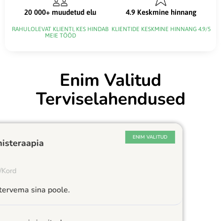
20 000+ muudetud elu
4.9 Keskmine hinnang
RAHULOLEVAT KLIENTI, KES HINDAB
KLIENTIDE KESKMINE HINNANG 4.9/5
MEIE TÖÖD
Enim Valitud
Terviselahendused
Toitumisteraapia
75
€
/Kord
Samm tervema sina poole.