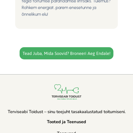
tegid toitumise parandamise lihtsaks. Tulemus?
Rohkem energiat, parem enesetunne ja
õnnelikum elu!
Tead Juba, Mida Soovid? Broneeri Aeg Endale!
Terviseabi Toidust – sinu teejuht tasakaalustatud toitumiseni.
Tooted ja Teenused