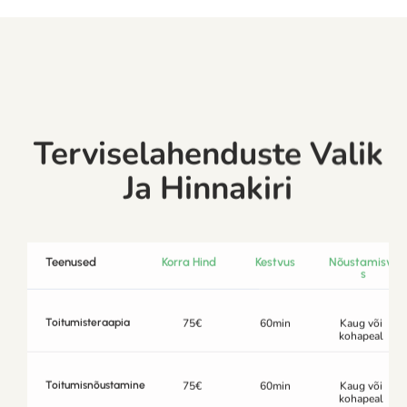
Terviselahenduste Valik
Ja Hinnakiri
Teenused
Korra Hind
Kestvus
Nõustamisvii
S
Toitumisteraapia
75€
60min
Kaug või
kohapeal
Toitumisnõustamine
75€
60min
Kaug või
kohapeal
Toitumisjuhised ja
Kokkuleppel
menüüd