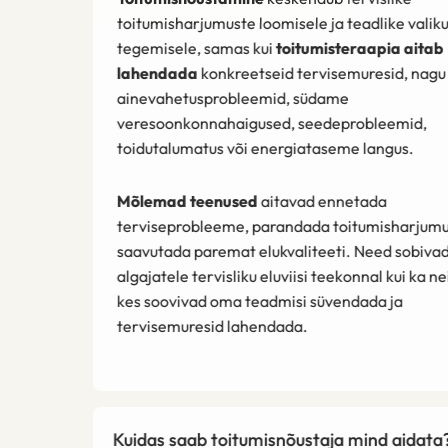
toitumisharjumuste loomisele ja teadlike valikute
tegemisele, samas kui
toitumisteraapia aitab
lahendada
konkreetseid tervisemuresid, nagu
ainevahetusprobleemid, südame
veresoonkonnahaigused, seedeprobleemid,
toidutalumatus või energiataseme langus.
Mõlemad teenused
aitavad ennetada
terviseprobleeme, parandada toitumisharjumusi ja
saavutada paremat elukvaliteeti. Need sobivad nii
algajatele tervisliku eluviisi teekonnal kui ka neile,
kes soovivad oma teadmisi süvendada ja
tervisemuresid lahendada.
Kuidas saab toitumisnõustaja mind aidata?