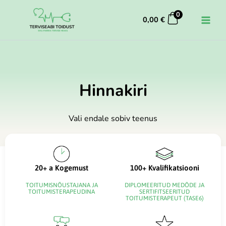
Skip
0
to
0,00
€
content
Hinnakiri
Vali endale sobiv teenus
Toitumisteraapia
20+ a Kogemust
100+ Kvalifikatsiooni
75,00
€
+
ADD
TOITUMISNÕUSTAJANA JA
DIPLOMEERITUD MEDÕDE JA
TOITUMISTERAPEUDINA
SERTIFITSEERITUD
TOITUMISTERAPEUT (TASE6)