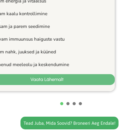
Suurem energia ja vitaalsus
Lihtsam kaalu kontrollimine
Tõhusam ja parem seedimine
Tugevam immuunsus haiguste vastu
Tervem nahk, juuksed ja küüned
Paranenud meeleolu ja keskendumine
Vaata Lähemalt
1
2
3
4
Tead Juba, Mida Soovid? Broneeri Aeg Endale!