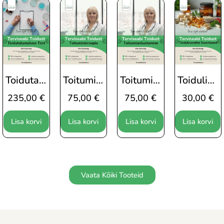
Toidutalumatuse Test Cytoliza 176 Toiduainele
Toitumisteraapia
Toitumisnõustamine
Toidulisandite Soovitused
235,00
€
75,00
€
75,00
€
30,00
€
Lisa korvi
Lisa korvi
Lisa korvi
Lisa korvi
Vaata Kõiki Tooteid