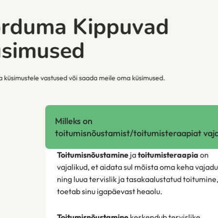
Korduma Kippuvad
Küsimused
Leia oma küsimustele vastused või saada meile oma küsimused.
Milleks on
toitumisnõustamist/toitumisteraapiat vaja?
Toitumisnõustamine
ja
toitumisteraapia
on
vajalikud, et aidata sul mõista oma keha vajadusi
ning luua tervislik ja tasakaalustatud toitumine, mis
toetab sinu igapäevast heaolu.
Toitumisnõustamine
keskendub tervislike